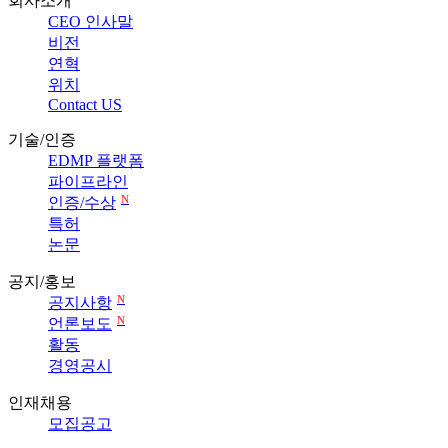
회사소개
CEO 인사말
비전
연혁
위치
Contact US
기술/인증
EDMP 플랫폼
파이프라인
N
인증/수상
특허
논문
공지/홍보
N
공지사항
N
언론보도
활동
경영공시
인재채용
모집공고