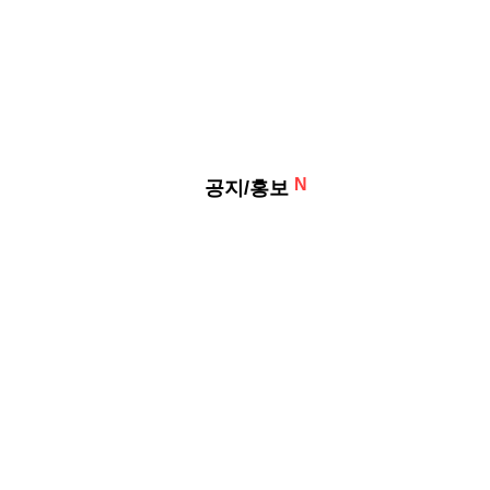
N
공지/홍보