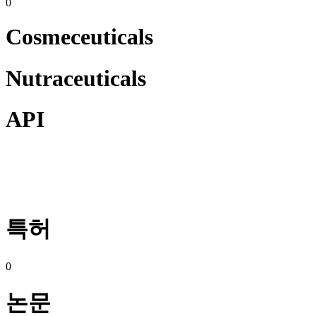
0
Cosmeceuticals
Nutraceuticals​
API
특허
0
논문